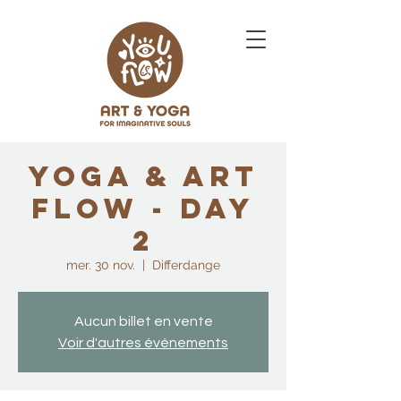
Yoga & Art
FLOW - DAY
2
mer. 30 nov.
  |  
Differdange
Aucun billet en vente
Voir d'autres événements